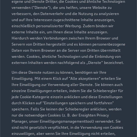
eigene und Dienste Dritter, die Cookies und ähnliche Technologien
Servicepartner
e-tron
verwenden ("Dienste"), die uns helfen, unsere Website zu
verbessern, den Datenverkehr und die Nutzung zu analysieren
und auf Ihre Interessen zugeschnittene Inhalte anzuzeigen,
einschließlich personalisierter Werbung. Zudem binden wir
externe Inhalte ein, um Ihnen diese Inhalte anzuzeigen.
Hierdurch werden Verbindungen zwischen Ihrem Browser und
Servern von Dritten hergestellt und es können personenbezogene
Daten von Ihrem Browser an die Server von Dritten übermittelt
werden. Cookies, ähnliche Technologien und die Einbindung von
externen Inhalten werden nachfolgend als „Dienste“ bezeichnet.
Um diese Dienste nutzen zu können, benötigen wir Ihre
Einwilligung. Mit einem Klick auf "Alle akzeptieren" erteilen Sie
Ihre Einwilligung zur Verwendung aller Dienste. Sie können auch
einzelne Einwilligungen erteilen, indem Sie die Schieberegler für
Van-Heukelum-Straße 15
jede Cookie-Kategorie einzeln anklicken und diese Einstellungen
durch Klicken auf "Einstellungen speichern und fortfahren"
27568 Bremerhaven
speichern. Falls Sie keinen der Schieberegler anklicken, werden
nur die notwendigen Cookies (z. B. der Ensighten Privacy
0471 954980
Manager, unser Einwilligungsmanagementtool) verwendet. Sie
sind nicht gesetzlich verpflichtet, in die Verwendung von Cookies
einzuwilligen, aber wenn Sie Ihre Einwilligung nicht erteilen,
info-kd.hb@manikowski.de