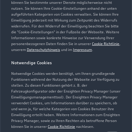
können Sie bestimmte unserer Dienste möglicherweise nicht
nutzen. Sie können Ihre Cookie-Einstellungen anhand der unten
Kontaktdaten herunterladen
aufgeführten Kategorien von Cookies verwalten. Sie können Ihre
Einwilligung jederzeit mit Wirkung zum Zeitpunkt des Widerrufs
widerrufen. Für den Widerruf der Einwilligung beachten Sie bitte
die "Cookie-Einstellungen" in der Fußzeile der Webseite. Weitere
Informationen sowie konkrete Hinweise zur Verwendung Ihrer
Öffnungszeiten
personenbezogenen Daten finden Sie in unserer
Cookie Richtlinie
,
unserem
Datenschutzhinweis
und im
Impressum
.
Service
Notwendige Cookies
Geschlossen
,
öffnet am
Samstag 09:00
Notwendige Cookies werden benötigt, um Ihnen grundlegende
Funktionen während der Nutzung der Webseite zur Verfügung zu
Teile- & Zubehörverkauf
stellen. Zu diesen Funktionen gehört z. B. der
Fahrzeugkonfigurator oder der Ensighten Privacy Manager (unser
Geschlossen
,
öffnet am
Samstag 09:00
Einwilligungsmanagementtool). Der Ensighten Privacy Manager
verwendet Cookies, um Informationen darüber zu speichern, ob
und wenn ja, für welche Kategorien von Cookies Benutzer ihre
Einwilligung erteilt haben. Weitere Informationen zum Ensighten
Privacy Manager, sowie zu Ihren Rechten als betroffene Person
können Sie in unserer
Cookie Richtlinie
nachlesen.