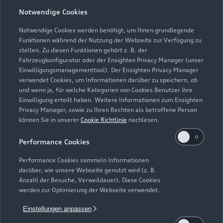
Notwendige Cookies
Öffnungszeiten
Notwendige Cookies werden benötigt, um Ihnen grundlegende
Funktionen während der Nutzung der Webseite zur Verfügung zu
stellen. Zu diesen Funktionen gehört z. B. der
Fahrzeugkonfigurator oder der Ensighten Privacy Manager (unser
Service
Einwilligungsmanagementtool). Der Ensighten Privacy Manager
Geschlossen
,
öffnet am
Montag 07:30
verwendet Cookies, um Informationen darüber zu speichern, ob
und wenn ja, für welche Kategorien von Cookies Benutzer ihre
Einwilligung erteilt haben. Weitere Informationen zum Ensighten
Teile- & Zubehörverkauf
Privacy Manager, sowie zu Ihren Rechten als betroffene Person
Geschlossen
,
öffnet am
Montag 07:45
können Sie in unserer
Cookie Richtlinie
nachlesen.
Performance Cookies
Performance Cookies sammeln Informationen
darüber, wie unsere Webseite genutzt wird (z. B.
Anzahl der Besuche, Verweildauer). Diese Cookies
werden zur Optimierung der Webseite verwendet.
Einstellungen anpassen