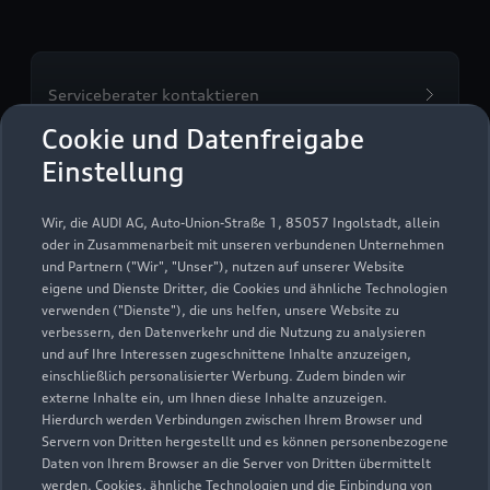
Serviceberater kontaktieren
Cookie und Datenfreigabe
Einstellung
Servicetermin vereinbaren
Wir, die AUDI AG, Auto-Union-Straße 1, 85057 Ingolstadt, allein
oder in Zusammenarbeit mit unseren verbundenen Unternehmen
und Partnern ("Wir", "Unser"), nutzen auf unserer Website
eigene und Dienste Dritter, die Cookies und ähnliche Technologien
verwenden ("Dienste"), die uns helfen, unsere Website zu
Autohaus Manikowski
verbessern, den Datenverkehr und die Nutzung zu analysieren
und auf Ihre Interessen zugeschnittene Inhalte anzuzeigen,
GmbH & Co. KG
einschließlich personalisierter Werbung. Zudem binden wir
externe Inhalte ein, um Ihnen diese Inhalte anzuzeigen.
Servicepartner
e-tron
Hierdurch werden Verbindungen zwischen Ihrem Browser und
Servern von Dritten hergestellt und es können personenbezogene
Daten von Ihrem Browser an die Server von Dritten übermittelt
werden. Cookies, ähnliche Technologien und die Einbindung von