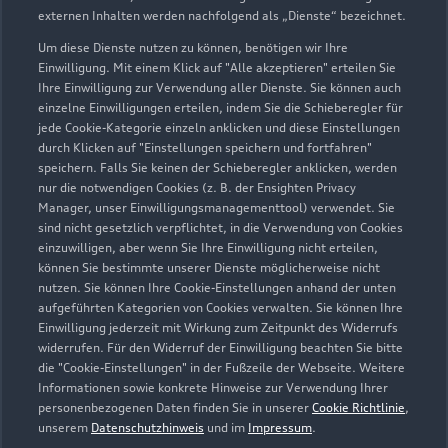
externen Inhalten werden nachfolgend als „Dienste“ bezeichnet.
Um diese Dienste nutzen zu können, benötigen wir Ihre
Einwilligung. Mit einem Klick auf "Alle akzeptieren" erteilen Sie
Ihre Einwilligung zur Verwendung aller Dienste. Sie können auch
einzelne Einwilligungen erteilen, indem Sie die Schieberegler für
jede Cookie-Kategorie einzeln anklicken und diese Einstellungen
durch Klicken auf "Einstellungen speichern und fortfahren"
speichern. Falls Sie keinen der Schieberegler anklicken, werden
nur die notwendigen Cookies (z. B. der Ensighten Privacy
Manager, unser Einwilligungsmanagementtool) verwendet. Sie
sind nicht gesetzlich verpflichtet, in die Verwendung von Cookies
Van-Heukelum-Straße 15
einzuwilligen, aber wenn Sie Ihre Einwilligung nicht erteilen,
27568 Bremerhaven
können Sie bestimmte unserer Dienste möglicherweise nicht
nutzen. Sie können Ihre Cookie-Einstellungen anhand der unten
aufgeführten Kategorien von Cookies verwalten. Sie können Ihre
0471 954980
Einwilligung jederzeit mit Wirkung zum Zeitpunkt des Widerrufs
widerrufen. Für den Widerruf der Einwilligung beachten Sie bitte
info-kd.hb@manikowski.de
die "Cookie-Einstellungen" in der Fußzeile der Webseite. Weitere
Informationen sowie konkrete Hinweise zur Verwendung Ihrer
personenbezogenen Daten finden Sie in unserer
Cookie Richtlinie
,
Kontaktdaten herunterladen
unserem
Datenschutzhinweis
und im
Impressum
.